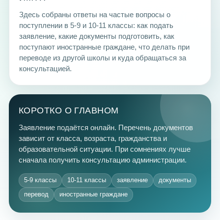
Здесь собраны ответы на частые вопросы о
поступлении в 5-9 и 10-11 классы: как подать
заявление, какие документы подготовить, как
поступают иностранные граждане, что делать при
переводе из другой школы и куда обращаться за
консультацией.
КОРОТКО О ГЛАВНОМ
Заявление подаётся онлайн. Перечень документов
зависит от класса, возраста, гражданства и
образовательной ситуации. При сомнениях лучше
сначала получить консультацию администрации.
5-9 классы
10-11 классы
заявление
документы
перевод
иностранные граждане