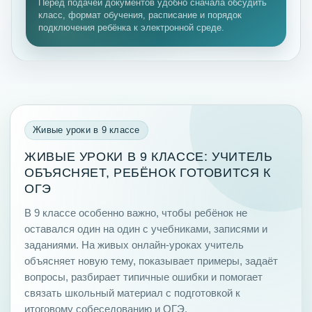
Перед подачей документов удобно сначала обсудить
класс, формат обучения, расписание и порядок
подключения ребёнка к электронной среде.
Живые уроки в 9 классе
ЖИВЫЕ УРОКИ В 9 КЛАССЕ: УЧИТЕЛЬ
ОБЪЯСНЯЕТ, РЕБЁНОК ГОТОВИТСЯ К
ОГЭ
В 9 классе особенно важно, чтобы ребёнок не
оставался один на один с учебниками, записями и
заданиями. На живых онлайн-уроках учитель
объясняет новую тему, показывает примеры, задаёт
вопросы, разбирает типичные ошибки и помогает
связать школьный материал с подготовкой к
итоговому собеседованию и ОГЭ.