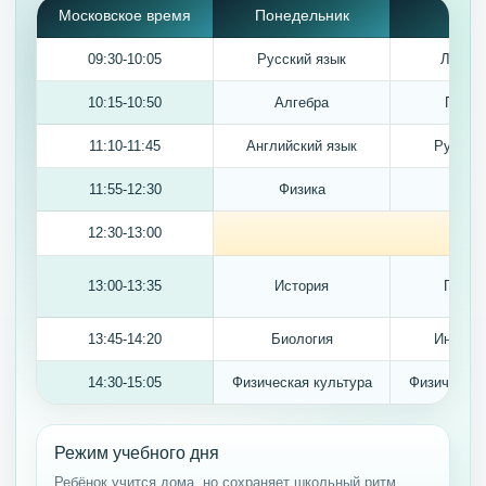
Московское время
Понедельник
Втор
09:30-10:05
Русский язык
Литера
10:15-10:50
Алгебра
Геоме
11:10-11:45
Английский язык
Русский
11:55-12:30
Физика
Хим
12:30-13:00
13:00-13:35
История
Геогр
13:45-14:20
Биология
Информ
14:30-15:05
Физическая культура
Физическая
Режим учебного дня
Ребёнок учится дома, но сохраняет школьный ритм,