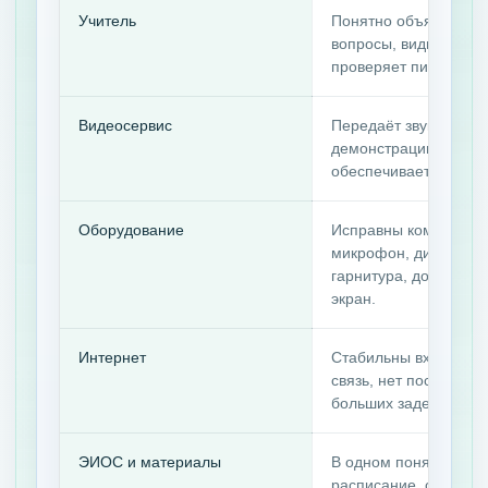
Учитель
Понятно объясняет, з
вопросы, видит затру
проверяет письменну
Видеосервис
Передаёт звук, изобр
демонстрацию экрана
обеспечивает управл
Оборудование
Исправны компьютер,
микрофон, динамики
гарнитура, достаточ
экран.
Интернет
Стабильны входящая
связь, нет постоянны
больших задержек.
ЭИОС и материалы
В одном понятном ме
расписание, ссылки,