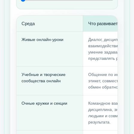
Среда
Что развивается
Живые онлайн-уроки
Диалог, дисциплина,
взаимодействие со вз
умение задавать вопр
представлять результат
Учебные и творческие
Общение по интереса
сообщества онлайн
этикет, совместное соз
обмен обратной связь
Очные кружки и секции
Командное взаимодейс
дисциплина, знакомст
людьми и совместное 
результата.